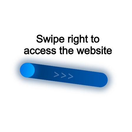
проектора звездного неба с эффектом
метеоров‚ следуйте простым правилам
ухода:
Регулярно очищайте устройство от пыли
и грязи с помощью мягкой ткани;
Избегайте попадания жидкости на
устройство;
Не допускайте детей и животных к
устройству.
Решение常見ых проблем
Если вы столкнулись с проблемами при
использовании музыкального проектора